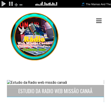
ASTS
IAS
IA
DOS
RAMAÇÃO
TOS
E
ESTUDIO DA RADIO WEB MISSÃO CANAÃ
E
ATO